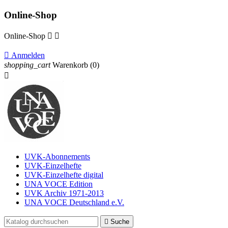
Online-Shop
Online-Shop



Anmelden
shopping_cart
Warenkorb
(0)

UVK-Abonnements
UVK-Einzelhefte
UVK-Einzelhefte digital
UNA VOCE Edition
UVK Archiv 1971-2013
UNA VOCE Deutschland e.V.

Suche